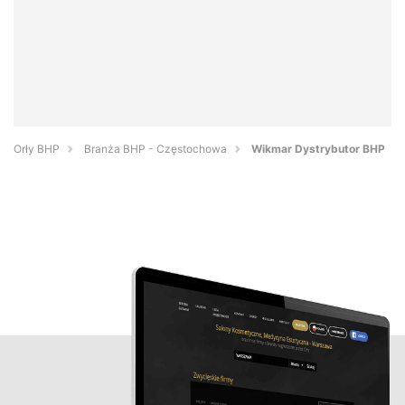
Orły BHP
Branża BHP - Częstochowa
Wikmar Dystrybutor BHP