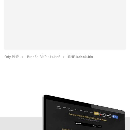
Orły BHP
Branża BHP - Luboń
BHP kabek.bis