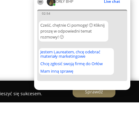
ORŁY BHP
Live chat
02:54
Cześć, chętnie Ci pomogę! 🙂 Kliknij
proszę w odpowiedni temat
rozmowy! 🙂
Jestem Laureatem, chcę odebrać
materiały marketingowe
Chcę zgłosić swoją firmę do Orłów
Mam inną sprawę
Sprawdź
ieszyć się sukcesem.