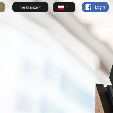
ę
Login
Inne branże