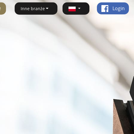
ę
Login
Inne branże