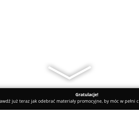
Gratulacje!
awdź już teraz jak odebrać materiały promocyjne, by móc w pełni c
zyk BHP - szkolenia i usługi: Wręczyca Wielka, Herby, Kłobuck,