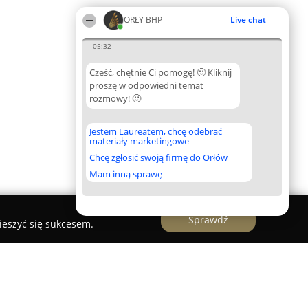
ORŁY BHP
Live chat
05:32
Cześć, chętnie Ci pomogę! 🙂 Kliknij
proszę w odpowiedni temat
rozmowy! 🙂
Jestem Laureatem, chcę odebrać
materiały marketingowe
Chcę zgłosić swoją firmę do Orłów
Mam inną sprawę
Sprawdź
ieszyć się sukcesem.
 Blachownia