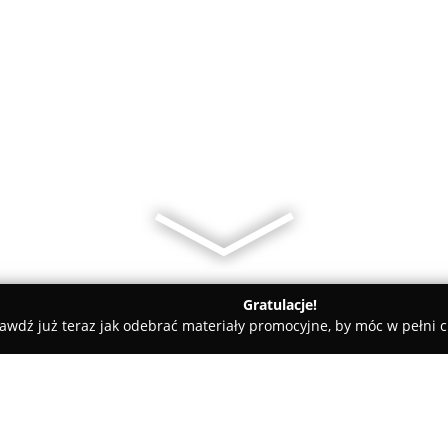
Gratulacje!
awdź już teraz jak odebrać materiały promocyjne, by móc w pełni c
UTPOŻ - Konrad Rutecki - serwis przeciwpożarowy, serwis gaśnic