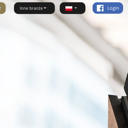
ę
Login
Inne branże