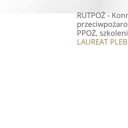
RUTPOŻ - Konra
przeciwpożarow
PPOŻ, szkolen
LAUREAT PLEB