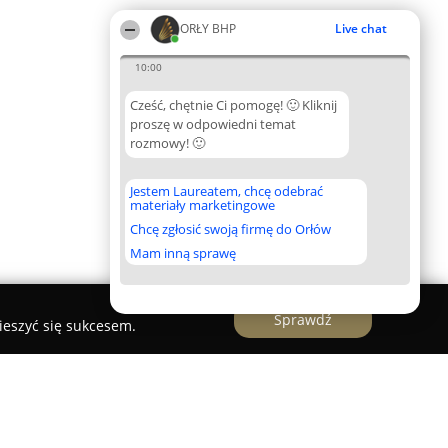
ORŁY BHP
Live chat
10:00
Cześć, chętnie Ci pomogę! 🙂 Kliknij
proszę w odpowiedni temat
rozmowy! 🙂
Jestem Laureatem, chcę odebrać
materiały marketingowe
Chcę zgłosić swoją firmę do Orłów
Mam inną sprawę
Sprawdź
ieszyć się sukcesem.
,serwis PPOŻ, szkolenia BHP