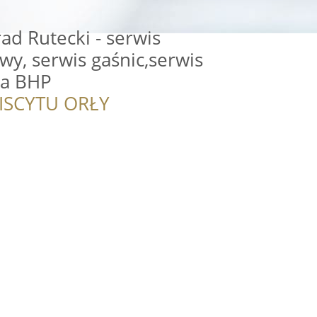
d Rutecki - serwis
y, serwis gaśnic,serwis
ia BHP
ISCYTU ORŁY