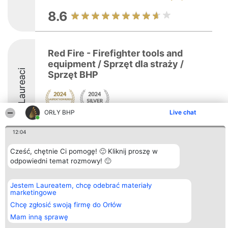
8.6
Red Fire - Firefighter tools and
equipment / Sprzęt dla straży /
Laureaci
Sprzęt BHP
ORŁY BHP
Live chat
8.6
12:04
Cześć, chętnie Ci pomogę! 🙂 Kliknij proszę w
Organizator plebiscytu
odpowiedni temat rozmowy! 🙂
Plebiscyt
Kontakt
Bright Side Solutions sp. z o.
Laureaci
Kontakt
o. sp. k.
Lista
ul. Ruska 22
wszystkich
Jestem Laureatem, chcę odebrać materiały
Wrocław 50-079
Laureatów
marketingowe
KRS 0000749100 | Regon
Zasady
Chcę zgłosić swoją firmę do Orłów
381313360 | NIP 8943132676
Regulamin
+48 508 492 400
Polityka
Mam inną sprawę
Prywatności