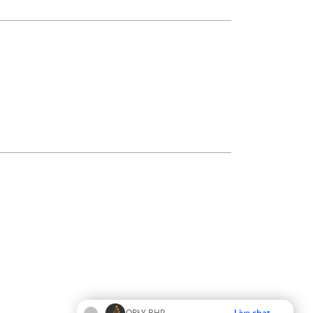
ORŁY BHP
Live chat