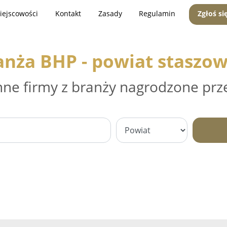
iejscowości
Kontakt
Zasady
Regulamin
Zgłoś si
anża BHP - powiat staszow
nne firmy z branży nagrodzone prz