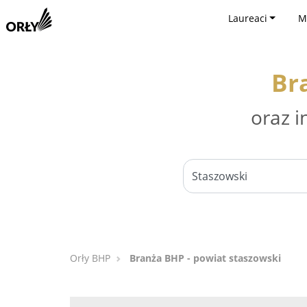
Laureaci
M
Br
oraz i
Orły BHP
Branża BHP - powiat staszowski