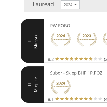
Laureaci
2024
PW ROBO
Miejsce
I
8.2
(
Subor - Sklep BHP i P.POŻ
Miejsce
II
8.1
(