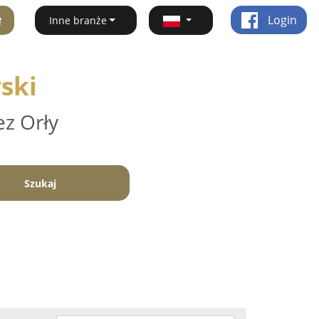
ę
Login
Inne branże
ski
ez Orły
Szukaj